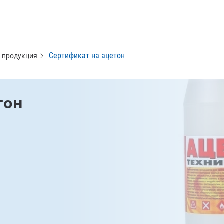
Сертификат на ацетон
 продукция
тон