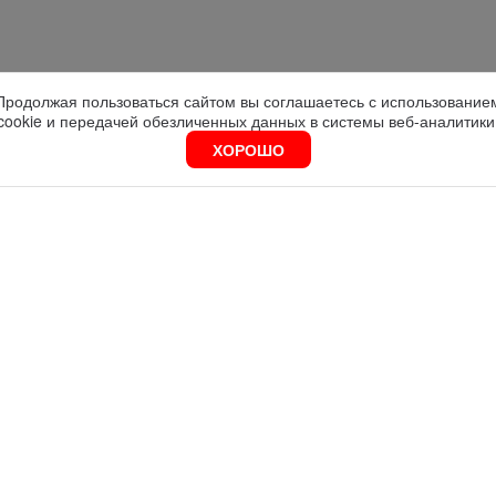
Продолжая пользоваться сайтом вы соглашаетесь с использование
cookie и передачей обезличенных данных в системы веб-аналитики
ХОРОШО
Москва
График работы:
Серебряническая наб., д. 27, оф.406А
9.30 - 18.00
УСЛУГИ
СЕРТИФИКАТ СООТВЕСТВИЯ ТР ТС
Э
ДЕКЛАРАЦИЯ СООТВЕСТВИЯ ТР ТС
С