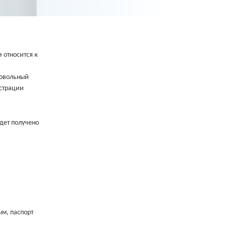
 относится к
ровольный
истрации
удет получено
ым, паспорт