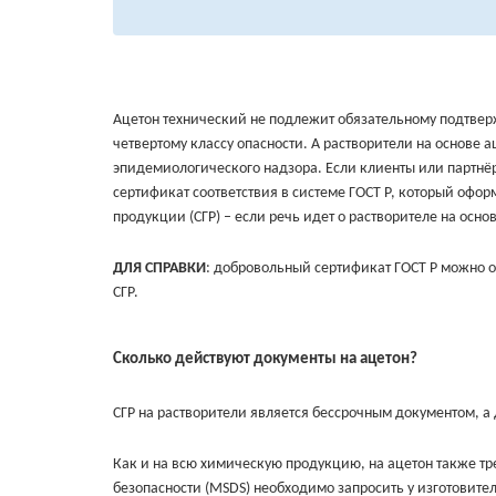
Ацетон технический не подлежит обязательному подтвер
четвертому классу опасности. А растворители на основе 
эпидемиологического надзора. Если клиенты или партнё
сертификат соответствия в системе ГОСТ Р, который офо
продукции (СГР) – если речь идет о растворителе на осно
ДЛЯ СПРАВКИ
: добровольный сертификат ГОСТ Р можно оф
СГР.
Сколько действуют документы на ацетон?
СГР на растворители является бессрочным документом, 
Как и на всю химическую продукцию, на ацетон также тре
безопасности (MSDS) необходимо запросить у изготовител