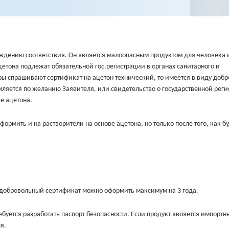
ждению соответствия. Он является малоопасным продуктом для человека и
ацетона подлежат обязательной гос.регистрации в органах санитарного и
ры спрашивают сертификат на ацетон технический, то имеется в виду доб
рмляется по желанию Заявителя, или свидетельство о государственной рег
ве ацетона.
ормить и на растворители на основе ацетона, но только после того, как б
а добровольный сертификат можно оформить максимум на 3 года.
буется разработать паспорт безопасности. Если продукт является импортн
я.