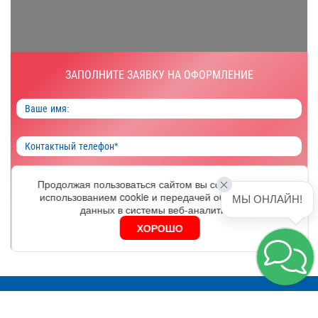
ЗАПОЛНИТЕ ЗАЯВКУ НА ОФОРМЛЕНИЕ
Продолжая пользоваться сайтом вы соглашаетесь с
ОФОРМИТЬ
использованием cookie и передачей обезличенных
МЫ ОНЛАЙН!
данных в системы веб-аналитики.
Я согласен на обработку
персональных данных
ХОРОШО