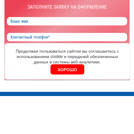
ЗАПОЛНИТЕ ЗАЯВКУ НА ОФОРМЛЕНИЕ
Продолжая пользоваться сайтом вы соглашаетесь с
ОФОРМИТЬ
использованием cookie и передачей обезличенных
данных в системы веб-аналитики.
ХОРОШО
Я согласен на обработку
персональных данных
Москва