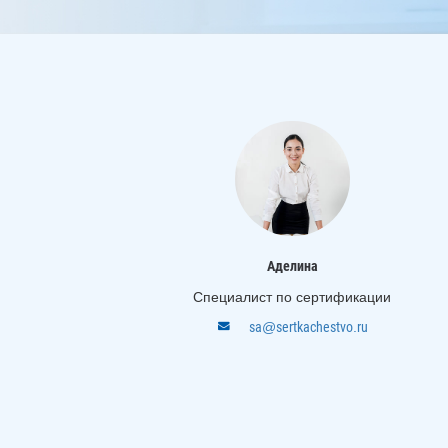
Аделина
Специалист по сертификации
sa@sertkachestvo.ru