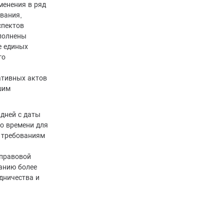
менения в ряд
вания,
спектов
полнены
е единых
го
ативных актов
шим
 дней с даты
но времени для
 требованиям
-правовой
данию более
дничества и