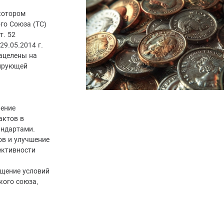
 котором
го Союза (ТС)
т. 52
9.05.2014 г.
ацелены на
лирующей
чение
актов в
андартами.
в и улучшение
ективности
щение условий
кого союза,