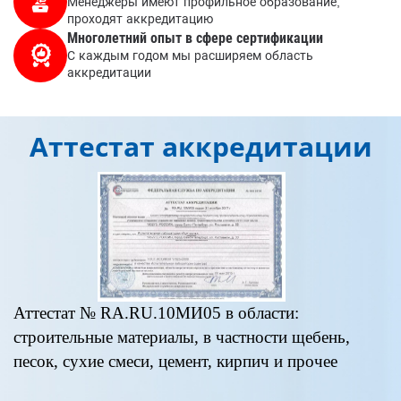
Менеджеры имеют профильное образование,
проходят аккредитацию
Многолетний опыт в сфере сертификации
С каждым годом мы расширяем область
аккредитации
Аттестат аккредитации
Аттестат № RA.RU.10МИ05 в области:
А
строительные материалы, в частности щебень,
«
песок, сухие смеси, цемент, кирпич и прочее
п
д