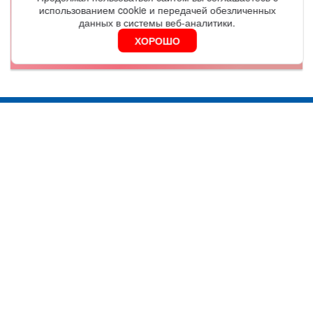
использованием cookie и передачей обезличенных
ОФОРМИТЬ
данных в системы веб-аналитики.
ХОРОШО
Я согласен на обработку
персональных данных
Москва
Серебряническая наб., д. 27, оф.406А
График работы:
9.30 - 18.00
8(800)100-88-73