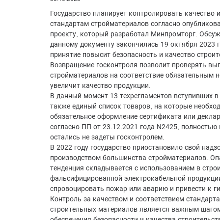
Государство планирует контролировать качество и
стандартам стройматериалов согласно опубликов
проекту, который разработал Минпромторг. Обсуж
данному документу закончились 19 октября 2023 г
принятие повысит безопасность и качество строит
Возвращение госконтроля позволит проверять вы
стройматериалов на соответствие обязательным н
увеличит качество продукции.
В данный момент 13 техрегламентов вступивших в с
также единый список товаров, на которые необхо
обязательное оформление сертификата или деклар
согласно ПП от 23.12.2021 года N2425, полностью
остались не задеты госконтролем.
В 2022 году государство приостановило свой надз
производством большинства стройматериалов. Оп
тенденция складывается с использованием в стро
фальсифицированной электрокабельной продукции
спровоцировать пожар или аварию и привести к г
Контроль за качеством и соответствием стандарт
строительных материалов является важным шаго
обеспечения безопасности и качества строительст