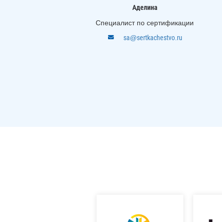
Аделина
Специалист по сертификации
sa@sertkachestvo.ru