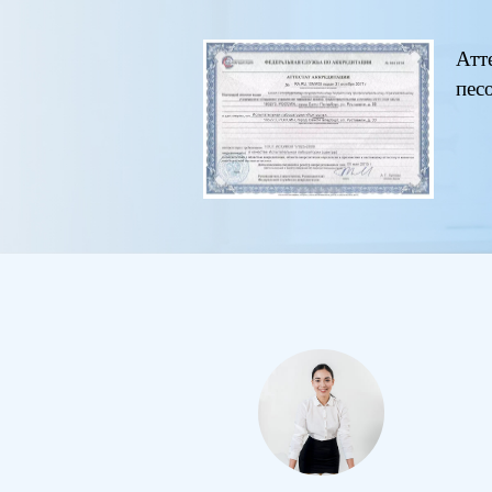
Атт
пес