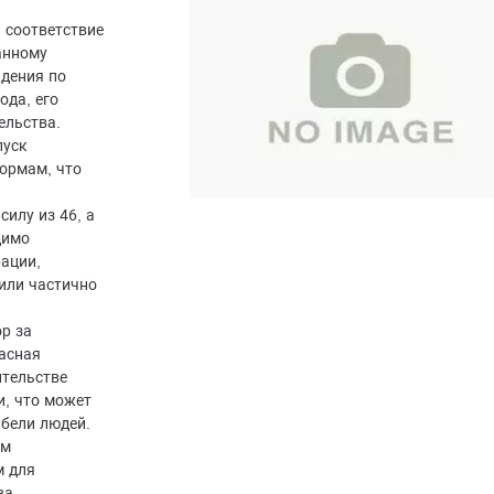
 соответствие
анному
дения по
ода, его
ельства.
пуск
ормам, что
илу из 46, а
димо
ации,
 или частично
ор за
асная
ительстве
, что может
ибели людей.
ам
м для
ва.