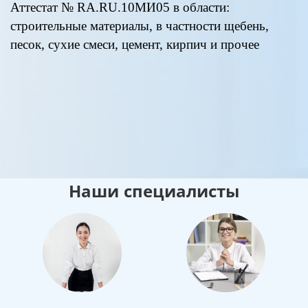
Аттестат № RA.RU.10МИ05 в области:
А
строительные материалы, в частности щебень,
«
песок, сухие смеси, цемент, кирпич и прочее
п
д
к
0
Наши специалисты