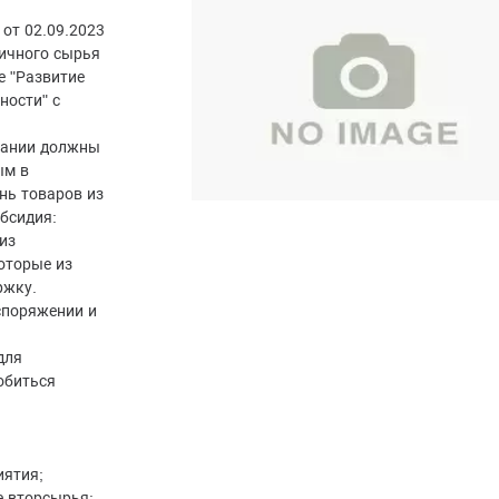
от 02.09.2023
ричного сырья
е "Развитие
ности" с
пании должны
ым в
нь товаров из
бсидия:
из
оторые из
ржку.
споряжении и
для
обиться
иятия;
 вторсырья;