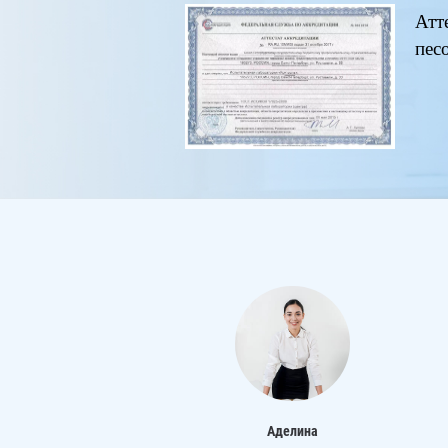
Атт
пес
Аделина