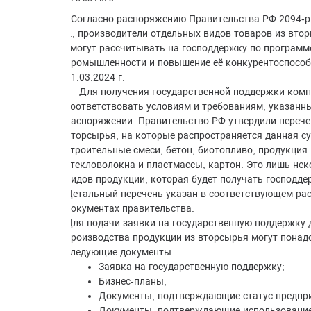
Согласно распоряжению Правительства РФ 2094-р 
г., производители отдельных видов товаров из вто
смогут рассчитывать на господдержку по программ
промышленности и повышение её конкурентоспособ
01.03.2024 г.
Для получения государственной поддержки ком
соответствовать условиям и требованиям, указанн
распоряжении. Правительство РФ утвердили перече
вторсырья, на которые распространяется данная су
строительные смеси, бетон, биотопливо, продукция 
стекловолокна и пластмассы, картон. Это лишь нек
видов продукции, которая будет получать господде
Детальный перечень указан в соответствующем ра
документах правительства.
Для подачи заявки на государственную поддержку 
производства продукции из вторсырья могут понад
следующие документы:
Заявка на государственную поддержку;
Бизнес-планы;
Документы, подтверждающие статус предпр
Документы, подтверждающие использование