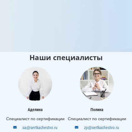
д
к
0
Наши специалисты
Аделина
Полина
Специалист по сертификации
Специалист по сертификации
sa@sertkachestvo.ru
zp@sertkachestvo.ru