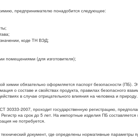
химию, предпринимателю понадобится следующее:
ты;
тава;
значении, коде ТН ВЭД;
ми помещениями (для изготовителя);
вой химии обязательно оформляется паспорт безопасности (ПБ). Э
мация о составе и свойствах продукта, правилах безопасного взаи
ействиях в случае отрицательного влияния на человека и природу.
СТ 30333-2007, проходит государственную регистрацию, предпол
Регистр на срок до 5 лет. На импортные изделия ПБ составляется 
ация не потребуется.
 технический документ, где определены нормативные параметры п