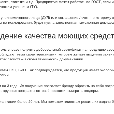
овке, этикетке и т.д. Предприятие может работать по ГОСТ, если 
ческим условиям (ТУ).
уполномоченного лица (ДУЛ) или соглашение / счет, по которому 
ы на исследования, будет нужна заполненная таможенная деклара
дение качества моющих средс
ель вправе получить добровольный сертификат на продукцию сво
 обладают теми характеристиками, которые желает выделить заяви
тих свойств – в своей технической документации.
ты ЭКО, БИО. Так подтверждается, что продукция имеет экологич
логии.
на 3 года. Их получение позволяет бренду обратить на себя потр
ь крупные контракты оптовой поставки, выиграть тендеры.
ификации более 20 лет. Мы поможем клиентам решить их задачи 