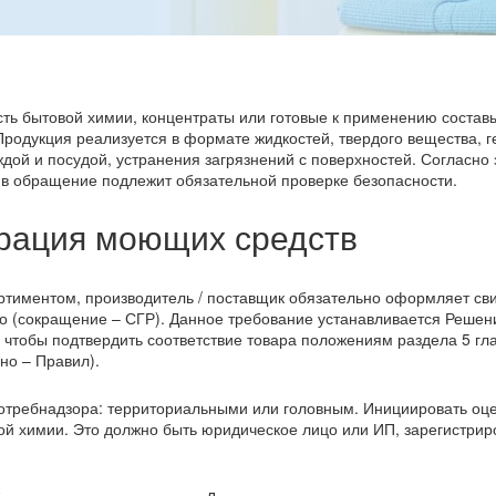
ь бытовой химии, концентраты или готовые к применению составы
родукция реализуется в формате жидкостей, твердого вещества, гел
ждой и посудой, устранения загрязнений с поверхностей. Согласно
 в обращение подлежит обязательной проверке безопасности.
трация моющих средств
ртиментом, производитель / поставщик обязательно оформляет св
во (сокращение – СГР). Данное требование устанавливается Реше
 чтобы подтвердить соответствие товара положениям раздела 5 гла
но – Правил).
отребнадзора: территориальными или головным. Инициировать оц
вой химии. Это должно быть юридическое лицо или ИП, зарегистри