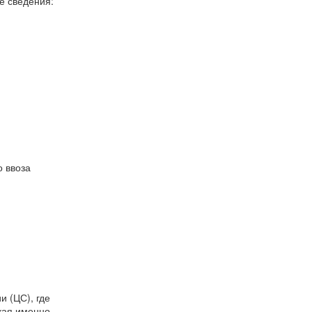
е сведения:
о ввоза
 (ЦС), где
кая именно