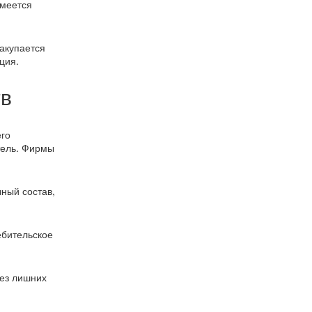
имеется
закупается
ция.
тв
его
тель. Фирмы
ный состав,
ебительское
без лишних