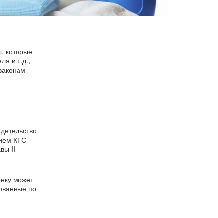
, которые
я и т.д.,
 законам
идетельство
нием КТС
вы II
енку может
рованные по