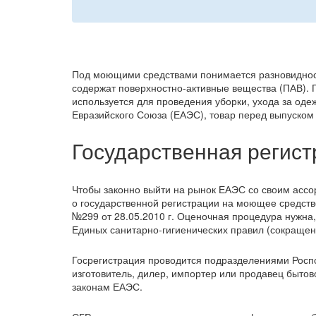
Под моющими средствами понимается разновидност
содержат поверхностно-активные вещества (ПАВ). П
используется для проведения уборки, ухода за оде
Евразийского Союза (ЕАЭС), товар перед выпуском
Государственная регис
Чтобы законно выйти на рынок ЕАЭС со своим ассо
о государственной регистрации на моющее средст
№299 от 28.05.2010 г. Оценочная процедура нужна,
Единых санитарно-гигиенических правил (сокращен
Госрегистрация проводится подразделениями Росп
изготовитель, дилер, импортер или продавец быто
законам ЕАЭС.