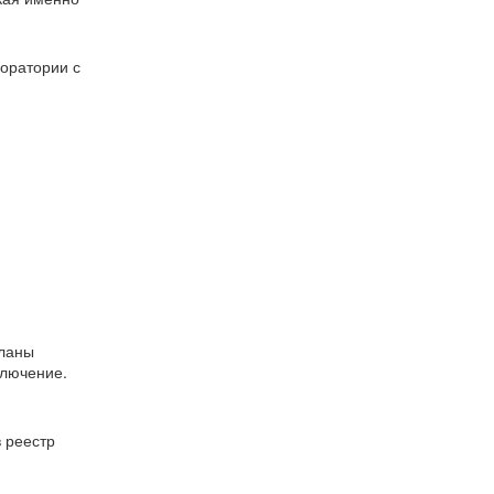
боратории с
еланы
ключение.
 реестр