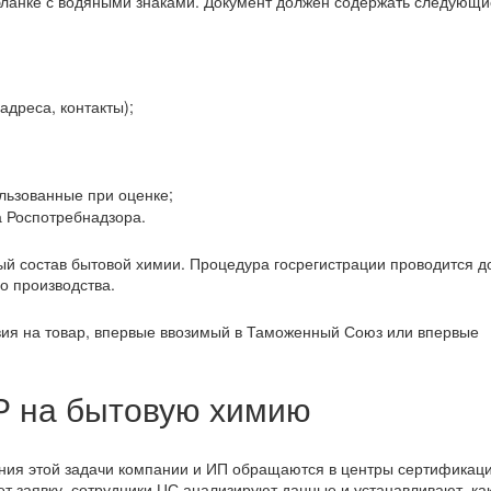
ланке с водяными знаками. Документ должен содержать следующи
адреса, контакты);
льзованные при оценке;
 Роспотребнадзора.
ый состав бытовой химии. Процедура госрегистрации проводится д
о производства.
вия на товар, впервые ввозимый в Таможенный Союз или впервые
Р на бытовую химию
ия этой задачи компании и ИП обращаются в центры сертификации
ет заявку, сотрудники ЦС анализируют данные и устанавливают, ка