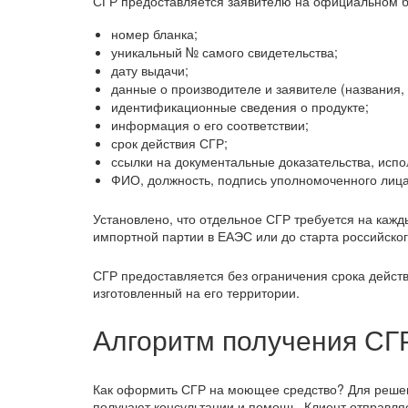
СГР предоставляется заявителю на официальном б
номер бланка;
уникальный № самого свидетельства;
дату выдачи;
данные о производителе и заявителе (названия, 
идентификационные сведения о продукте;
информация о его соответствии;
срок действия СГР;
ссылки на документальные доказательства, испо
ФИО, должность, подпись уполномоченного лица
Установлено, что отдельное СГР требуется на кажд
импортной партии в ЕАЭС или до старта российског
СГР предоставляется без ограничения срока дейст
изготовленный на его территории.
Алгоритм получения СГ
Как оформить СГР на моющее средство? Для решен
получают консультации и помощь. Клиент отправля