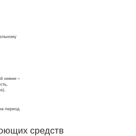
тельному
й химии –
сть,
я).
(на период
моющих средств