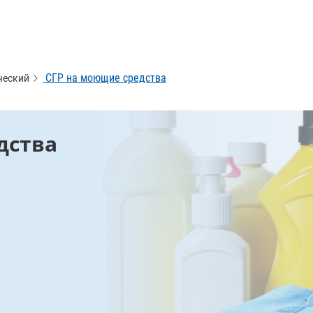
СГР на моющие средства
ческий
дства