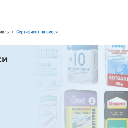
Сертификат на смеси
риалы
си