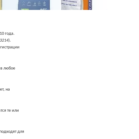
10 года.
 3214
).
егистрации
 в любое
т, на
тся те или
подходят для