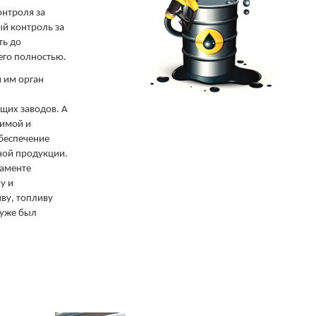
нтроля за
й контроль за
ть до
его полностью.
 им орган
щих заводов. А
димой и
беспечение
ной продукции.
ламенте
у и
ву, топливу
 уже был