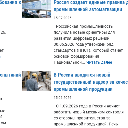
бования к
Россия создает единые правила 
промышленной автоматизации
15.07.2026
Российская промышленность
26,
получила новые ориентиры для
развития цифровых решений.
30.06.2026 года утвержден ряд
ет
стандартов (ПНСТ), который станет
ь
основой формирования
Национальной...
Читать далее
испытаний
В России вводится новый
государственный надзор за каче
промышленной продукции
15.06.2026
в
С 1.09.2026 года в России начнет
ные
работать новый механизм контроля
ий
со стороны правительства за
том
промышленной продукцией. Речь