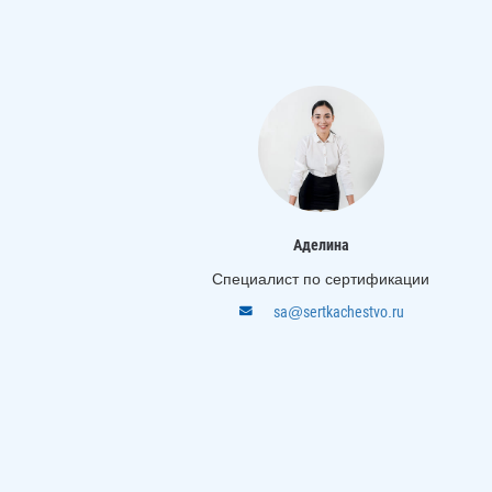
Аделина
Специалист по сертификации
sa@sertkachestvo.ru