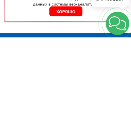
данных в системы веб-аналитики.
ХОРОШО
Я согласен на обработку
персональных данных
Москва
Серебряническая наб., д. 27, оф.406А
График работы:
9.30 - 18.00
8(800)100-88-73
2021-2025 © «sertkachestvo.ru» — официальный сайт
центра сертификации Серткачество.