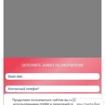
ЗАПОЛНИТЕ ЗАЯВКУ НА ОФОРМЛЕНИЕ
Продолжая пользоваться сайтом вы соглашаетесь с
ОФОРМИТЬ
использованием cookie и передачей обезличенных
МЫ ОНЛАЙН!