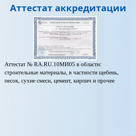
Аттестат аккредитации
Аттестат № RA.RU.10МИ05 в области:
А
строительные материалы, в частности щебень,
«
песок, сухие смеси, цемент, кирпич и прочее
п
д
к
0