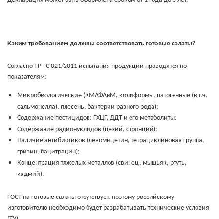
Декларация может быть оформлена сроком от 1 года до 5 лет.
Каким требованиям должны соответствовать готовые салаты?
Согласно ТР ТС 021/2011 испытания продукции проводятся по
показателям:
Микробиологические (КМАФАнМ, колиформы, патогенные (в т.ч.
сальмонелла), плесень, бактерии разного рода);
Содержание пестицидов: ГХЦГ, ДДТ и его метаболиты;
Содержание радионуклидов (цезий, стронций);
Наличие антибиотиков (левомицетин, тетрациклиновая группа,
гризин, бацитрацин);
Концентрация тяжелых металлов (свинец, мышьяк, ртуть,
кадмий).
ГОСТ на готовые салаты отсутствует, поэтому российскому
изготовителю необходимо будет разрабатывать технические условия
(ТУ).