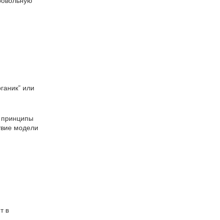
ровольную
ганик” или
о принципы
твие модели
т в