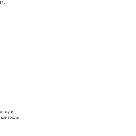
11.
ровку и
 контроль