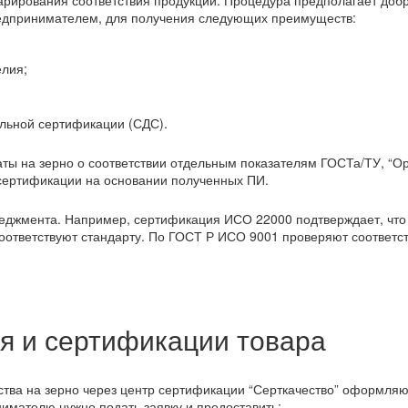
арирования соответствия продукции. Процедура предполагает доб
едпринимателем, для получения следующих преимуществ:
елия;
льной сертификации (СДС).
ы на зерно о соответствии отдельным показателям ГОСТа/ТУ, “Ор
 сертификации на основании полученных ПИ.
еджмента. Например, сертификация ИСО 22000 подтверждает, чт
ответствуют стандарту. По ГОСТ Р ИСО 9001 проверяют соответс
я и сертификации товара
ства на зерно через центр сертификации “Серткачество” оформляю
имателю нужно подать заявку и предоставить: