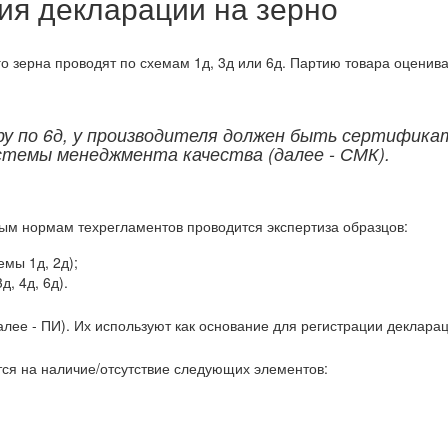
я декларации на зерно
о зерна проводят по схемам 1д, 3д или 6д. Партию товара оценив
у по 6д, у производителя должен быть сертифика
стемы менеджмента качества (далее - СМК).
ым нормам техрегламентов проводится экспертиза образцов:
емы 1д, 2д);
, 4д, 6д).
алее - ПИ). Их используют как основание для регистрации декларац
ся на наличие/отсутствие следующих элементов: