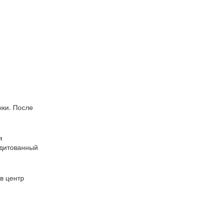
нки. После
я
едитованный
в центр