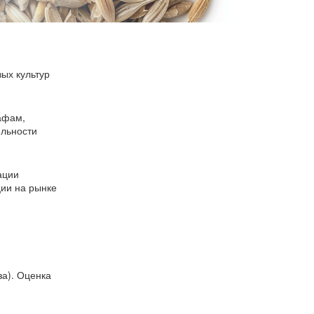
ых культур
афам,
ельности
ации
ции на рынке
за). Оценка