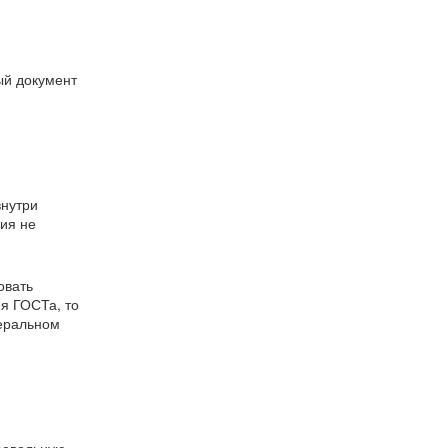
ый документ
внутри
ия не
овать
я ГОСТа, то
деральном