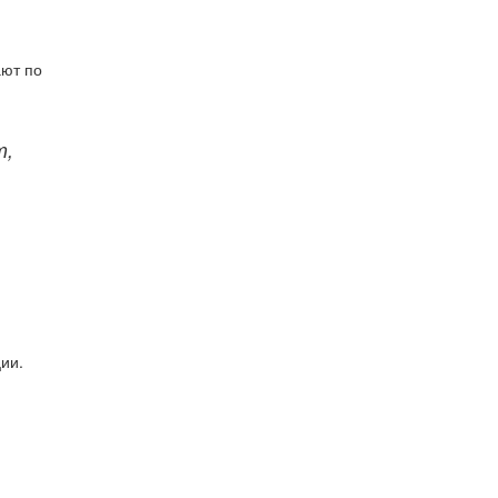
ают по
т,
ии.