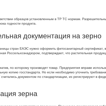
ветствии образцов установленным в ТР ТС нормам. Разрешительн
рока годности продукта.
ельная документация на зерно
границы стран ЕАЭС нужно оформить фитосанитарный сертификат, 
нная Россельхознадзором, подтверждает, что растительная продукц
.
атив, по которому производят товар. Предприятия вправе использ
ную копию госстандарта. Но если необходимо уточнить требовани
У считались документом по стандартизации, их регистрируют в фе
ация зерна