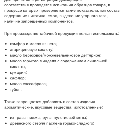
соответствия проводятся испытания образцов товара, в
процессе которых проверяются такие показатели, как состав,
содержание никотина, смол, выделение угарного газа,
наличие запрещенных компонентов.
При производстве табачной продукции нельзя использовать:
камфор и масло из него;
агарициновую кислоту;
масло березовое/можжевельниковое дегтярное;
масло горького миндаля с содержанием синильной
кислоты;
кумарин;
сафлор;
масло сассафраса;
туйон.
Также запрещается добавлять в состав изделия
ароматические, вкусовые вещества, изготовленные:
из травы пижмы, руты, пулегиевой мяты;
древесного стебля паслена горько-сладкого;